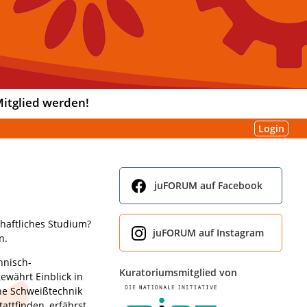
itglied werden!
Login
juFORUM auf Facebook
chaftliches Studium?
juFORUM auf Instagram
n.
hnisch-
Kuratoriumsmitglied von
ewährt Einblick in
che Schweißtechnik
attfinden, erfährst