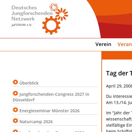
Verein
Veran
Tag der 
Überblick
April 29, 200
Jungforschenden-Congress 2027 in
Du interessi
Düsseldorf
Am 13./14. J
Energieseminar Münster 2026
Im "Jahr der
wissenschaft
Naturcamp 2026
vielfältige 
beim Schiffs