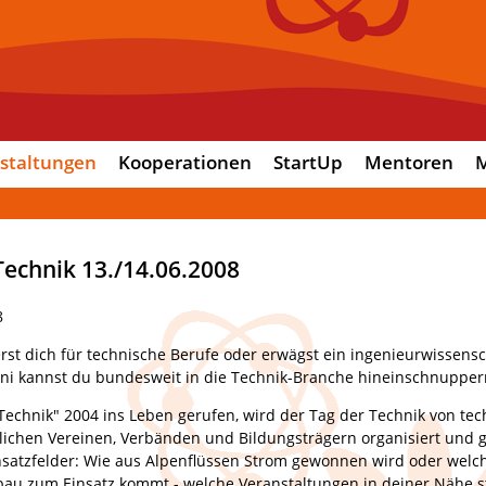
staltungen
Kooperationen
StartUp
Mentoren
M
Technik 13./14.06.2008
8
erst dich für technische Berufe oder erwägst ein ingenieurwissens
uni kannst du bundesweit in die Technik-Branche hineinschnupper
 Technik" 2004 ins Leben gerufen, wird der Tag der Technik von tec
lichen Vereinen, Verbänden und Bildungsträgern organisiert und g
Einsatzfelder: Wie aus Alpenflüssen Strom gewonnen wird oder wel
bau zum Einsatz kommt - welche Veranstaltungen in deiner Nähe st