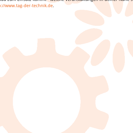
p://www.tag-der-technik.de
.