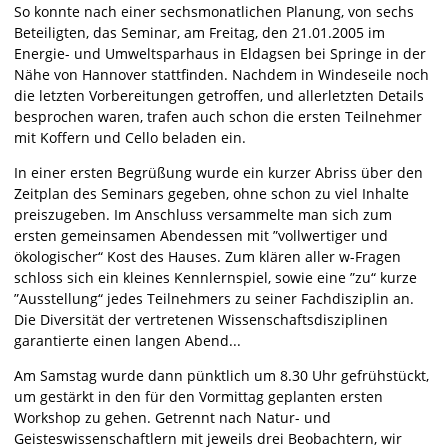
So konnte nach einer sechsmonatlichen Planung, von sechs
Beteiligten, das Seminar, am Freitag, den 21.01.2005 im
Energie- und Umweltsparhaus in Eldagsen bei Springe in der
Nähe von Hannover stattfinden. Nachdem in Windeseile noch
die letzten Vorbereitungen getroffen, und allerletzten Details
besprochen waren, trafen auch schon die ersten Teilnehmer
mit Koffern und Cello beladen ein.
In einer ersten Begrüßung wurde ein kurzer Abriss über den
Zeitplan des Seminars gegeben, ohne schon zu viel Inhalte
preiszugeben. Im Anschluss versammelte man sich zum
ersten gemeinsamen Abendessen mit ”vollwertiger und
ökologischer“ Kost des Hauses. Zum klären aller w-Fragen
schloss sich ein kleines Kennlernspiel, sowie eine ”zu“ kurze
”Ausstellung“ jedes Teilnehmers zu seiner Fachdisziplin an.
Die Diversität der vertretenen Wissenschaftsdisziplinen
garantierte einen langen Abend...
Am Samstag wurde dann pünktlich um 8.30 Uhr gefrühstückt,
um gestärkt in den für den Vormittag geplanten ersten
Workshop zu gehen. Getrennt nach Natur- und
Geisteswissenschaftlern mit jeweils drei Beobachtern, wir