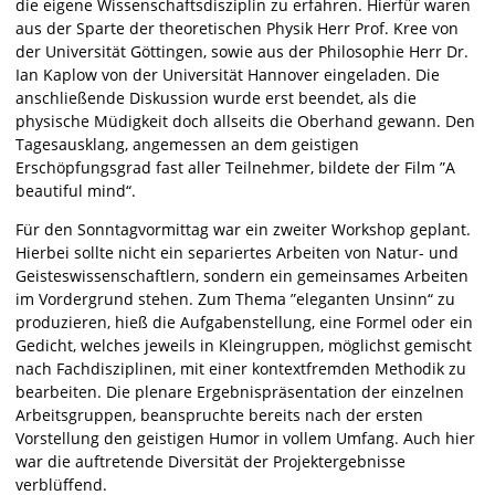
die eigene Wissenschaftsdisziplin zu erfahren. Hierfür waren
aus der Sparte der theoretischen Physik Herr Prof. Kree von
der Universität Göttingen, sowie aus der Philosophie Herr Dr.
Ian Kaplow von der Universität Hannover eingeladen. Die
anschließende Diskussion wurde erst beendet, als die
physische Müdigkeit doch allseits die Oberhand gewann. Den
Tagesausklang, angemessen an dem geistigen
Erschöpfungsgrad fast aller Teilnehmer, bildete der Film ”A
beautiful mind“.
Für den Sonntagvormittag war ein zweiter Workshop geplant.
Hierbei sollte nicht ein separiertes Arbeiten von Natur- und
Geisteswissenschaftlern, sondern ein gemeinsames Arbeiten
im Vordergrund stehen. Zum Thema ”eleganten Unsinn“ zu
produzieren, hieß die Aufgabenstellung, eine Formel oder ein
Gedicht, welches jeweils in Kleingruppen, möglichst gemischt
nach Fachdisziplinen, mit einer kontextfremden Methodik zu
bearbeiten. Die plenare Ergebnispräsentation der einzelnen
Arbeitsgruppen, beanspruchte bereits nach der ersten
Vorstellung den geistigen Humor in vollem Umfang. Auch hier
war die auftretende Diversität der Projektergebnisse
verblüffend.