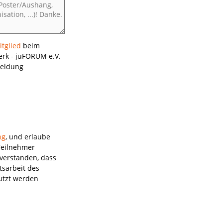
tglied
beim
rk - juFORUM e.V.
meldung
ng
, und erlaube
Teilnehmer
tsarbeit des
nutzt werden