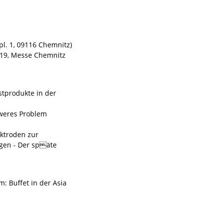
l. 1, 09116 Chemnitz)
019, Messe Chemnitz
stprodukte in der
hweres Problem
ektroden zur
gen - Der späte
 Buffet in der Asia