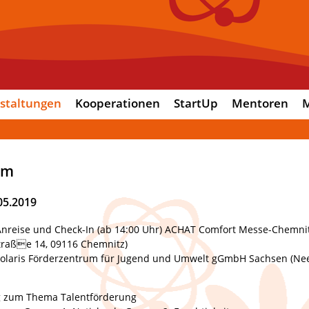
staltungen
Kooperationen
StartUp
Mentoren
M
mm
.05.2019
Anreise und Check-In (ab 14:00 Uhr) ACHAT Comfort Messe-Chemni
traße 14, 09116 Chemnitz)
solaris Förderzentrum für Jugend und Umwelt gGmbH Sachsen (Nee
g zum Thema Talentförderung