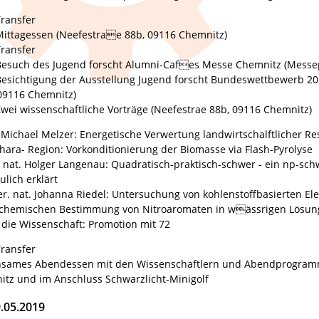
Transfer
Mittagessen (Neefestrae 88b, 09116 Chemnitz)
Transfer
Besuch des Jugend forscht Alumni-Cafes Messe Chemnitz (Messep
Besichtigung der Ausstellung Jugend forscht Bundeswettbewerb 2
 09116 Chemnitz)
wei wissenschaftliche Vorträge (Neefestrae 88b, 09116 Chemnitz)
 Michael Melzer: Energetische Verwertung landwirtschalftlicher Re
hara- Region: Vorkonditionierung der Biomasse via Flash-Pyrolyse
r. nat. Holger Langenau: Quadratisch-praktisch-schwer - ein np-sc
lich erklärt
er. nat. Johanna Riedel: Untersuchung von kohlenstoffbasierten El
ochemischen Bestimmung von Nitroaromaten in wässrigen Lösun
 die Wissenschaft: Promotion mit 72
Transfer
nsames Abendessen mit den Wissenschaftlern und Abendprogramm:
tz und im Anschluss Schwarzlicht-Minigolf
.05.2019