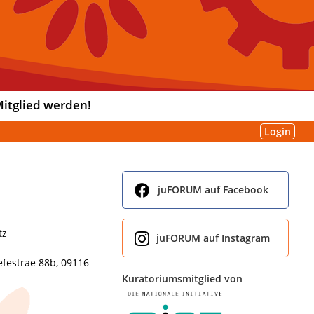
itglied werden!
Login
juFORUM auf Facebook
tz
juFORUM auf Instagram
festrae 88b, 09116
Kuratoriumsmitglied von