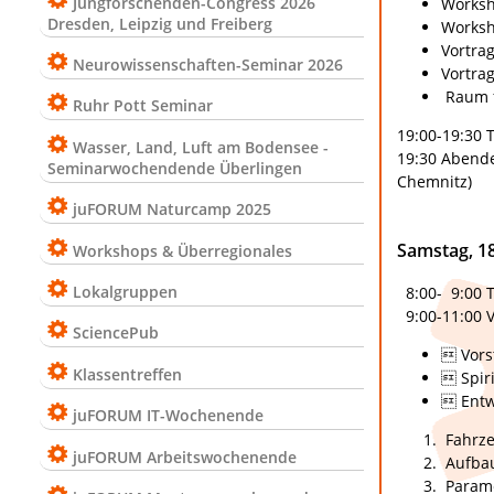
Jungforschenden-Congress 2026
Worksh
Dresden, Leipzig und Freiberg
Worksh
Vortra
Neurowissenschaften-Seminar 2026
Vortrag
Raum f
Ruhr Pott Seminar
19:00-19:30 
Wasser, Land, Luft am Bodensee -
19:30 Abende
Seminarwochendende Überlingen
Chemnitz)
juFORUM Naturcamp 2025
Samstag, 1
Workshops & Überregionales
Lokalgruppen
8:00- 9:00 T
9:00-11:00 V
SciencePub
 Vorst
Klassentreffen
 Spir
 Entw
juFORUM IT-Wochenende
Fahrze
juFORUM Arbeitswochenende
Aufbau
Parame