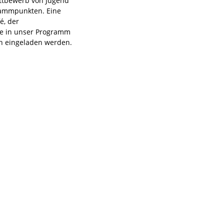
ttbewerb von Jugend
rammpunkten. Eine
é, der
he in unser Programm
ich eingeladen werden.