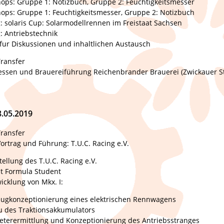
ops: Gruppe 1: Notizbuch, Gruppe 2: Feuchtigkeitsmesser
ops: Gruppe 1: Feuchtigkeitsmesser, Gruppe 2: Notizbuch
g: solaris Cup: Solarmodellrennen im Freistaat Sachsen
: Antriebstechnik
ur Diskussionen und inhaltlichen Austausch
Transfer
ssen und Brauereiführung Reichenbrander Brauerei (Zwickauer St
8.05.2019
ransfer
ortrag und Führung: T.U.C. Racing e.V.
ellung des T.U.C. Racing e.V.
it Formula Student
icklung von Mkx. I:
ugkonzeptionierung eines elektrischen Rennwagens
 des Traktionsakkumulators
terermittlung und Konzeptionierung des Antriebsstranges