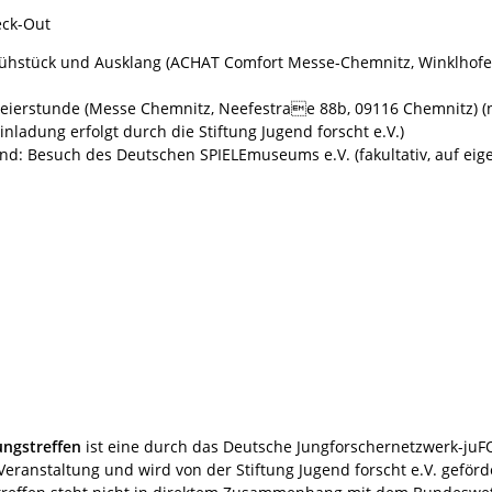
eck-Out
rühstück und Ausklang (ACHAT Comfort Messe-Chemnitz, Winklhofer
Feierstunde (Messe Chemnitz, Neefestrae 88b, 09116 Chemnitz) (n
inladung erfolgt durch die Stiftung Jugend forscht e.V.)
d: Besuch des Deutschen SPIELEmuseums e.V. (fakultativ, auf eig
ungstreffen
ist eine durch das Deutsche Jungforschernetzwerk-ju
Veranstaltung und wird von der Stiftung Jugend forscht e.V. geförd