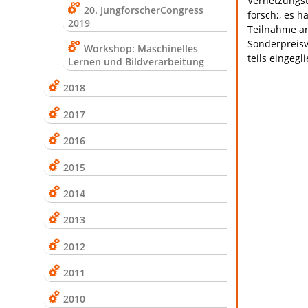
Vernetzungs
20. JungforscherCongress
forsch;, es 
2019
Teilnahme 
Sonderpreisv
Workshop: Maschinelles
teils eingegl
Lernen und Bildverarbeitung
2018
2017
2016
2015
2014
2013
2012
2011
2010