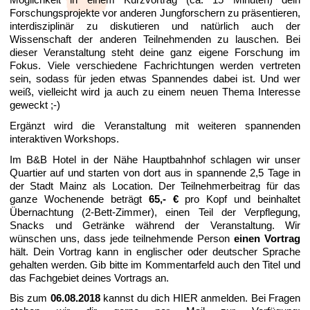
Möglichkeit in einem Kurzvortrag (ca. 15 Minuten) dein 
Forschungsprojekte vor anderen Jungforschern zu präsentieren, 
interdisziplinär zu diskutieren und natürlich auch der 
Wissenschaft der anderen Teilnehmenden zu lauschen. Bei 
dieser Veranstaltung steht deine ganz eigene Forschung im 
Fokus. Viele verschiedene Fachrichtungen werden vertreten 
sein, sodass für jeden etwas Spannendes dabei ist. Und wer 
weiß, vielleicht wird ja auch zu einem neuen Thema Interesse 
geweckt ;-) 
Ergänzt wird die Veranstaltung mit weiteren spannenden 
interaktiven Workshops. 
Im B&B Hotel in der Nähe Hauptbahnhof schlagen wir unser 
Quartier auf und starten von dort aus in spannende 2,5 Tage in 
der Stadt Mainz als Location. Der Teilnehmerbeitrag für das 
ganze Wochenende beträgt 
65,-
€
 pro Kopf und beinhaltet 
Übernachtung (2-Bett-Zimmer), einen Teil der Verpflegung, 
Snacks und Getränke während der Veranstaltung. Wir 
wünschen uns, dass jede teilnehmende Person 
einen Vortrag
hält. Dein Vortrag kann in englischer oder deutscher Sprache 
gehalten werden. Gib bitte im Kommentarfeld auch den Titel und 
das Fachgebiet deines Vortrags an.
Bis zum
 06.08.2018
 kannst du dich HIER anmelden. Bei Fragen 