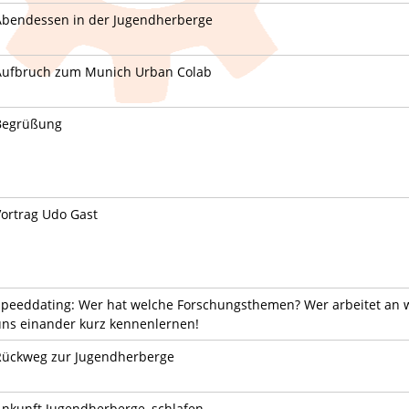
Abendessen in der Jugendherberge
Aufbruch zum Munich Urban Colab
Begrüßung
Vortrag Udo Gast
Speeddating: Wer hat welche Forschungsthemen? Wer arbeitet an w
uns einander kurz kennenlernen!
Rückweg zur Jugendherberge
Ankunft Jugendherberge, schlafen