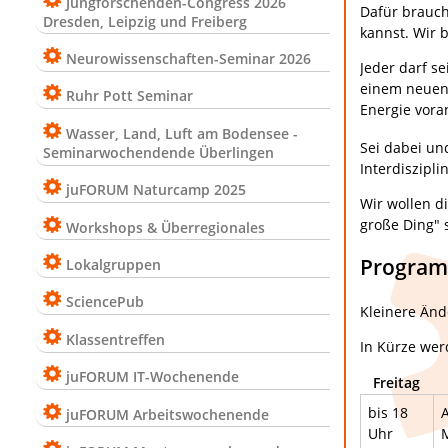
Jungforschenden-Congress 2026
Dafür brauch
Dresden, Leipzig und Freiberg
kannst. Wir 
Neurowissenschaften-Seminar 2026
Jeder darf s
einem neuen 
Ruhr Pott Seminar
Energie vora
Wasser, Land, Luft am Bodensee -
Sei dabei u
Seminarwochendende Überlingen
Interdiszipli
juFORUM Naturcamp 2025
Wir wollen d
große Ding" 
Workshops & Überregionales
Progra
Lokalgruppen
SciencePub
Kleinere Änd
Klassentreffen
In Kürze werd
juFORUM IT-Wochenende
Freitag
bis 18
juFORUM Arbeitswochenende
Uhr