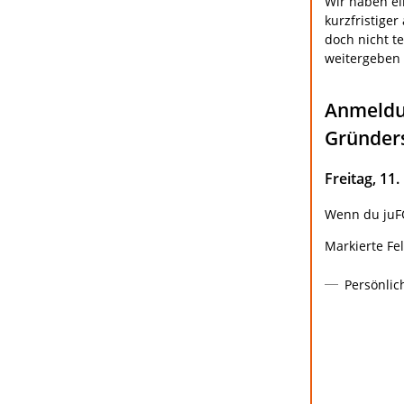
Wir haben ei
kurzfristige
doch nicht t
weitergeben 
Anmeldun
Gründer
Freitag, 1
Wenn du juFO
Markierte Fe
Persönlic