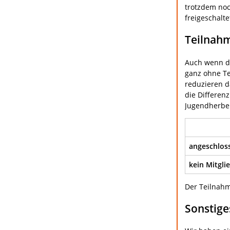
trotzdem noc
freigeschalt
Teilnah
Auch wenn de
ganz ohne Te
reduzieren d
die Differen
Jugendherbe
angeschloss
kein Mitgli
Der Teilnahm
Sonstige