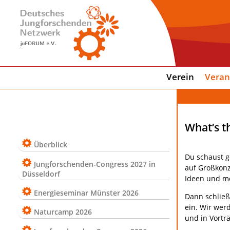
Verein
Veran
What‘s t
Überblick
Du schaust g
Jungforschenden-Congress 2027 in
auf Großkonz
Düsseldorf
Ideen und mö
Energieseminar Münster 2026
Dann schließ
ein. Wir we
Naturcamp 2026
und in Vortr