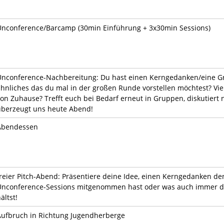
Unconference/Barcamp (30min Einführung + 3x30min Sessions)
Unconference-Nachbereitung: Du hast einen Kerngedanken/eine 
hnliches das du mal in der großen Runde vorstellen möchtest? Viel
on Zuhause? Trefft euch bei Bedarf erneut in Gruppen, diskutiert
überzeugt uns heute Abend!
Abendessen
freier Pitch-Abend: Präsentiere deine Idee, einen Kerngedanken d
Unconference-Sessions mitgenommen hast oder was auch immer du
ältst!
Aufbruch in Richtung Jugendherberge