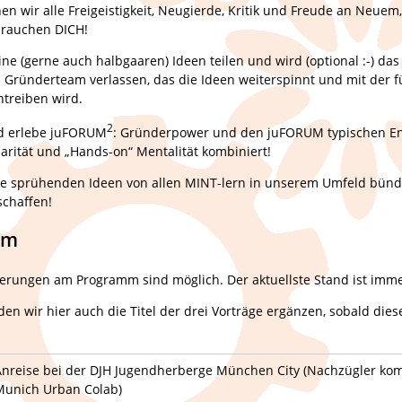
en wir alle Freigeistigkeit, Neugierde, Kritik und Freude an Neuem,
brauchen DICH!
eine (gerne auch halbgaaren) Ideen teilen und wird (optional :-) d
Gründerteam verlassen, das die Ideen weiterspinnt und mit der f
ntreiben wird.
2
nd erlebe juFORUM
: Gründerpower und den juFORUM typischen E
narität und „Hands-on“ Mentalität kombiniert!
ie sprühenden Ideen von allen MINT-lern in unserem Umfeld bünd
schaffen!
mm
erungen am Programm sind möglich. Der aktuellste Stand ist imme
en wir hier auch die Titel der drei Vorträge ergänzen, sobald dies
Anreise bei der DJH Jugendherberge München City (Nachzügler ko
Munich Urban Colab)