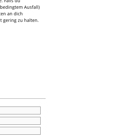
. Falls du
abedingtem Ausfall)
ten an dich
 gering zu halten.