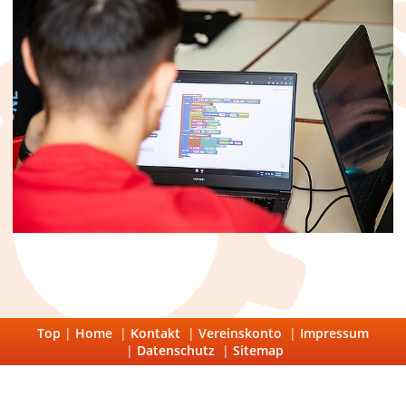
Top
|
Home
|
Kontakt
|
Vereinskonto
|
Impressum
|
Datenschutz
|
Sitemap